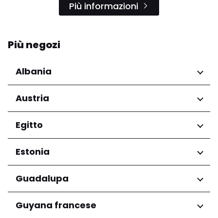
Più informazioni
Più negozi
Albania
Regioni
Austria
Qarku i Tiranës
Regioni
Egitto
Niederösterreich
Regioni
Estonia
Salzburg
Wien
Governatorato del Cairo
Regioni
Guadalupa
Harju maakond
Regioni
Guyana francese
Tartu maakond