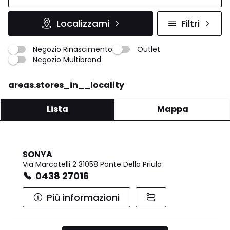
Localizzami
Filtri
Negozio Rinascimento
Outlet
Negozio Multibrand
areas.stores_in__locality
Lista
Mappa
SONYA
Via Marcatelli 2 31058 Ponte Della Priula
0438 27016
Più informazioni