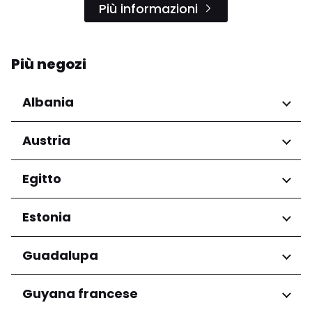
Più informazioni
Più negozi
Albania
Regioni
Austria
Qarku i Tiranës
Regioni
Egitto
Niederösterreich
Regioni
Estonia
Salzburg
Wien
Governatorato del Cairo
Regioni
Guadalupa
Harju maakond
Regioni
Guyana francese
Tartu maakond