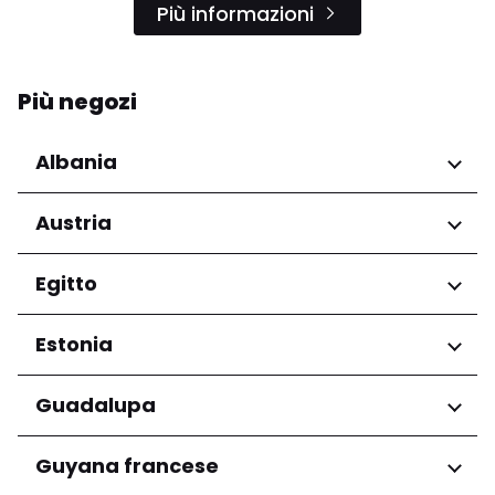
Più informazioni
Più negozi
Albania
Regioni
Austria
Qarku i Tiranës
Regioni
Egitto
Niederösterreich
Regioni
Estonia
Salzburg
Wien
Governatorato del Cairo
Regioni
Guadalupa
Harju maakond
Regioni
Guyana francese
Tartu maakond