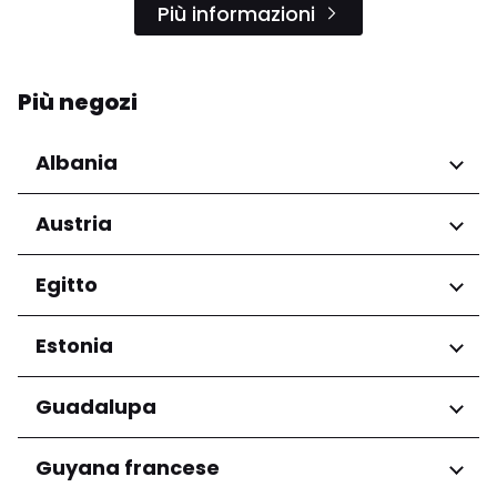
Più informazioni
Più negozi
Albania
Regioni
Austria
Qarku i Tiranës
Regioni
Egitto
Niederösterreich
Regioni
Estonia
Salzburg
Wien
Governatorato del Cairo
Regioni
Guadalupa
Harju maakond
Regioni
Guyana francese
Tartu maakond