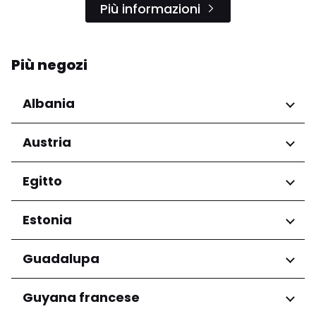
Più informazioni
Più negozi
Albania
Regioni
Austria
Qarku i Tiranës
Regioni
Egitto
Niederösterreich
Regioni
Estonia
Salzburg
Wien
Governatorato del Cairo
Regioni
Guadalupa
Harju maakond
Regioni
Guyana francese
Tartu maakond