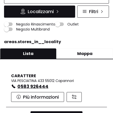
Localizzami
Filtri
Negozio Rinascimento
Outlet
Negozio Multibrand
areas.stores_in__locality
Lista
Mappa
CARATTERE
VIA PESCIATINA 433 55012 Capannori
0583 926444
Più informazioni