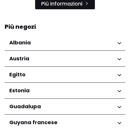
Più informazioni
Più negozi
Albania
Regioni
Austria
Qarku i Tiranës
Regioni
Egitto
Niederösterreich
Regioni
Estonia
Salzburg
Wien
Governatorato del Cairo
Regioni
Guadalupa
Harju maakond
Regioni
Guyana francese
Tartu maakond