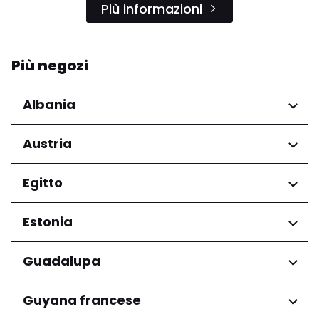
Più informazioni
Più negozi
Albania
Regioni
Austria
Qarku i Tiranës
Regioni
Egitto
Niederösterreich
Regioni
Estonia
Salzburg
Wien
Governatorato del Cairo
Regioni
Guadalupa
Harju maakond
Regioni
Guyana francese
Tartu maakond