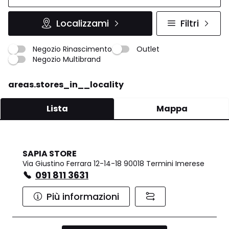
Localizzami
Filtri
Negozio Rinascimento
Outlet
Negozio Multibrand
areas.stores_in__locality
Lista
Mappa
SAPIA STORE
Via Giustino Ferrara 12-14-18 90018 Termini Imerese
091 811 3631
Più informazioni