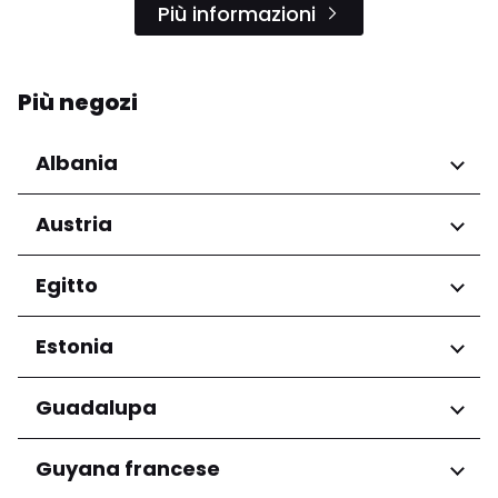
Più informazioni
Più negozi
Albania
Regioni
Austria
Qarku i Tiranës
Regioni
Egitto
Niederösterreich
Regioni
Estonia
Salzburg
Wien
Governatorato del Cairo
Regioni
Guadalupa
Harju maakond
Regioni
Guyana francese
Tartu maakond