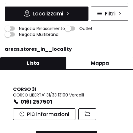
Localizzami
Filtri
Negozio Rinascimento
Outlet
Negozio Multibrand
areas.stores_in__locality
Lista
Mappa
CORSO 31
CORSO LIBERTA' 31/33 13100 Vercelli
0161 257501
Più informazioni