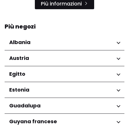
Più informazioni
Più negozi
Albania
Regioni
Austria
Qarku i Tiranës
Regioni
Egitto
Niederösterreich
Regioni
Estonia
Salzburg
Wien
Governatorato del Cairo
Regioni
Guadalupa
Harju maakond
Regioni
Guyana francese
Tartu maakond