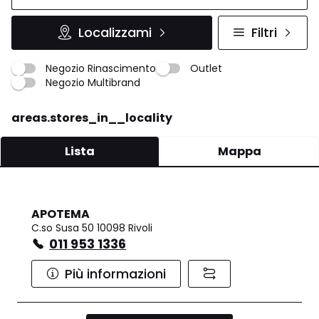
Localizzami
Filtri
Negozio Rinascimento
Outlet
Negozio Multibrand
areas.stores_in__locality
Lista
Mappa
APOTEMA
C.so Susa 50 10098 Rivoli
011 953 1336
Più informazioni