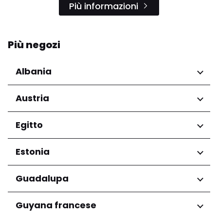
Più informazioni
Più negozi
Albania
Regioni
Austria
Qarku i Tiranës
Regioni
Egitto
Niederösterreich
Regioni
Estonia
Salzburg
Wien
Governatorato del Cairo
Regioni
Guadalupa
Harju maakond
Regioni
Guyana francese
Tartu maakond