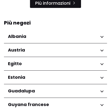
Più informazioni
Più negozi
Albania
Regioni
Austria
Qarku i Tiranës
Regioni
Egitto
Niederösterreich
Regioni
Estonia
Salzburg
Wien
Governatorato del Cairo
Regioni
Guadalupa
Harju maakond
Regioni
Guyana francese
Tartu maakond