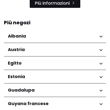
Più informazioni
Più negozi
Albania
Regioni
Austria
Qarku i Tiranës
Regioni
Egitto
Niederösterreich
Regioni
Estonia
Salzburg
Wien
Governatorato del Cairo
Regioni
Guadalupa
Harju maakond
Regioni
Guyana francese
Tartu maakond