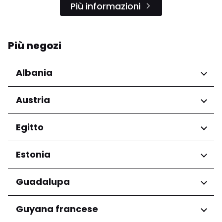
Più informazioni
Più negozi
Albania
Regioni
Austria
Qarku i Tiranës
Regioni
Egitto
Niederösterreich
Regioni
Estonia
Salzburg
Wien
Governatorato del Cairo
Regioni
Guadalupa
Harju maakond
Regioni
Guyana francese
Tartu maakond