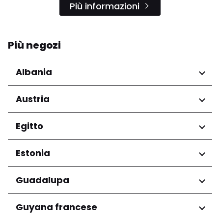
Più informazioni
Più negozi
Albania
Regioni
Austria
Qarku i Tiranës
Regioni
Egitto
Niederösterreich
Regioni
Estonia
Salzburg
Wien
Governatorato del Cairo
Regioni
Guadalupa
Harju maakond
Regioni
Guyana francese
Tartu maakond