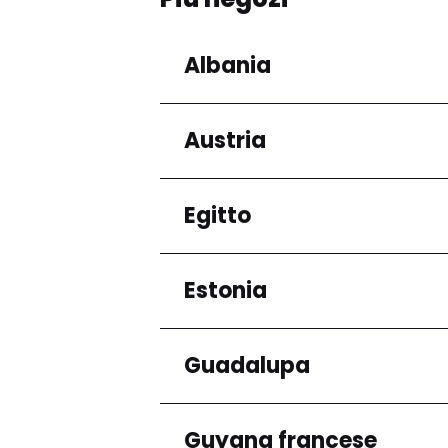
Albania
Austria
Regioni
Qarku i Tiranës
Egitto
Regioni
Niederösterreich
Estonia
Regioni
Governatorato del Ca
Guadalupa
Regioni
Harju maakond
Guyana francese
Regioni