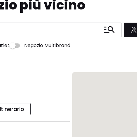
zio più vicino
tlet
Negozio Multibrand
Itinerario