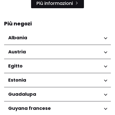
Più informazioni
Più negozi
Albania
Regioni
Austria
Qarku i Tiranës
Regioni
Egitto
Niederösterreich
Regioni
Estonia
Salzburg
Wien
Governatorato del Cairo
Regioni
Guadalupa
Harju maakond
Regioni
Guyana francese
Tartu maakond