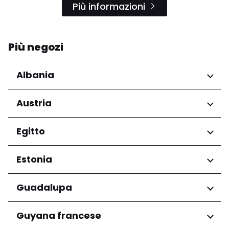
Più informazioni
Più negozi
Albania
Regioni
Austria
Qarku i Tiranës
Regioni
Egitto
Niederösterreich
Regioni
Estonia
Salzburg
Wien
Governatorato del Cairo
Regioni
Guadalupa
Harju maakond
Regioni
Guyana francese
Tartu maakond