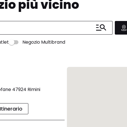
zio più vicino
tlet
Negozio Multibrand
Befane 47924 Rimini
Itinerario