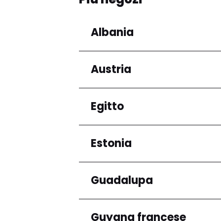
Albania
Austria
Regioni
Qarku i Tiranës
Egitto
Regioni
Niederösterreich
Estonia
Regioni
Governatorato del Ca
Guadalupa
Regioni
Harju maakond
Guyana francese
Regioni