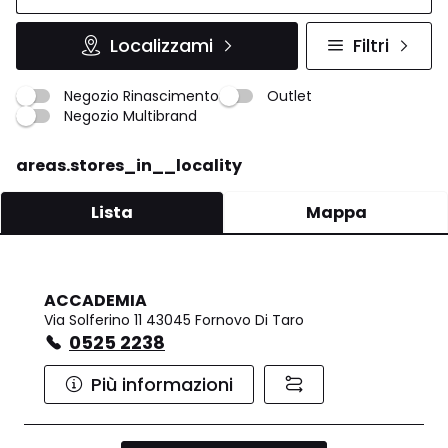
Localizzami
Filtri
Negozio Rinascimento
Outlet
Negozio Multibrand
areas.stores_in__locality
Lista
Mappa
ACCADEMIA
Via Solferino 11 43045 Fornovo Di Taro
0525 2238
Più informazioni