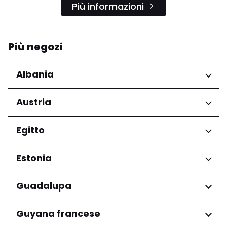
Più informazioni
Più negozi
Albania
Regioni
Austria
Qarku i Tiranës
Regioni
Egitto
Niederösterreich
Regioni
Estonia
Salzburg
Wien
Governatorato del Cairo
Regioni
Guadalupa
Harju maakond
Regioni
Guyana francese
Tartu maakond