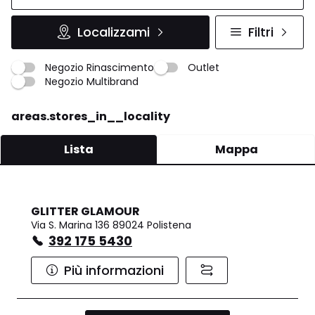
Localizzami
Filtri
Negozio Rinascimento
Outlet
Negozio Multibrand
areas.stores_in__locality
Lista
Mappa
GLITTER GLAMOUR
Via S. Marina 136 89024 Polistena
392 175 5430
Più informazioni