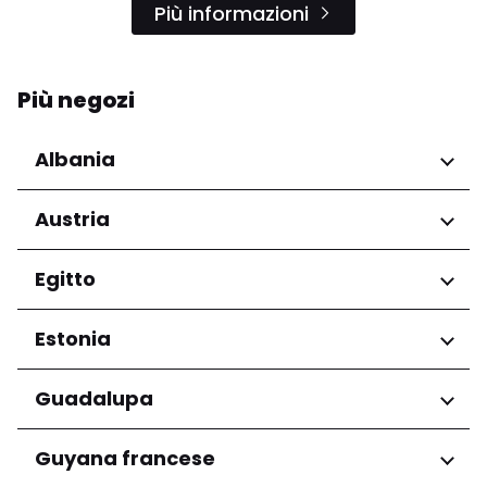
Più informazioni
Più negozi
Albania
Regioni
Austria
Qarku i Tiranës
Regioni
Egitto
Niederösterreich
Regioni
Estonia
Salzburg
Wien
Governatorato del Cairo
Regioni
Guadalupa
Harju maakond
Regioni
Guyana francese
Tartu maakond