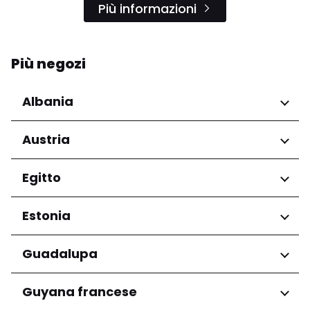
Più informazioni
Più negozi
Albania
Regioni
Austria
Qarku i Tiranës
Regioni
Egitto
Niederösterreich
Regioni
Estonia
Salzburg
Wien
Governatorato del Cairo
Regioni
Guadalupa
Harju maakond
Regioni
Guyana francese
Tartu maakond