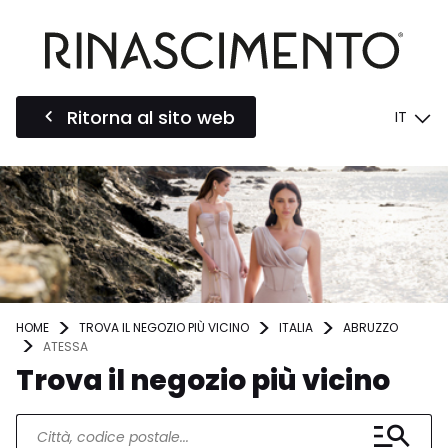
Ritorna al sito web
IT
HOME
TROVA IL NEGOZIO PIÙ VICINO
ITALIA
ABRUZZO
ATESSA
Trova il negozio più vicino