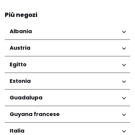
Più negozi
Albania
Regioni
Austria
Qarku i Tiranës
Regioni
Egitto
Niederösterreich
Regioni
Estonia
Salzburg
Wien
Governatorato del Cairo
Regioni
Guadalupa
Harju maakond
Regioni
Guyana francese
Tartu maakond
Grande-Terre
Regioni
Italia