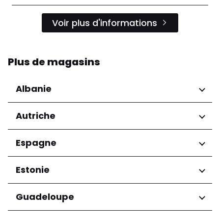
Voir plus d'informations
Plus de magasins
Albanie
Régions
Autriche
Préfecture de Tirana
Régions
Espagne
Niederösterreich
Régions
Estonie
Salzburg
Wien
Andalucía
Régions
Guadeloupe
Harju maakond