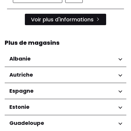
Voir plus d'informations
Plus de magasins
Albanie
Régions
Autriche
Préfecture de Tirana
Régions
Espagne
Niederösterreich
Régions
Estonie
Salzburg
Wien
Andalucía
Régions
Guadeloupe