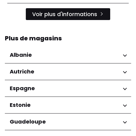
Voir plus d'informations
Plus de magasins
Albanie
Régions
Autriche
Préfecture de Tirana
Régions
Espagne
Niederösterreich
Régions
Estonie
Salzburg
Wien
Andalucía
Régions
Guadeloupe
Harju maakond