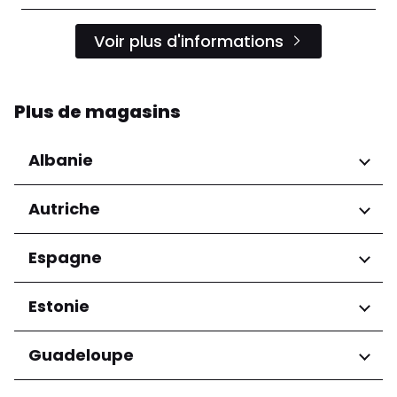
Voir plus d'informations
Plus de magasins
Albanie
Régions
Autriche
Préfecture de Tirana
Régions
Espagne
Niederösterreich
Régions
Estonie
Salzburg
Wien
Andalucía
Régions
Guadeloupe
Harju maakond