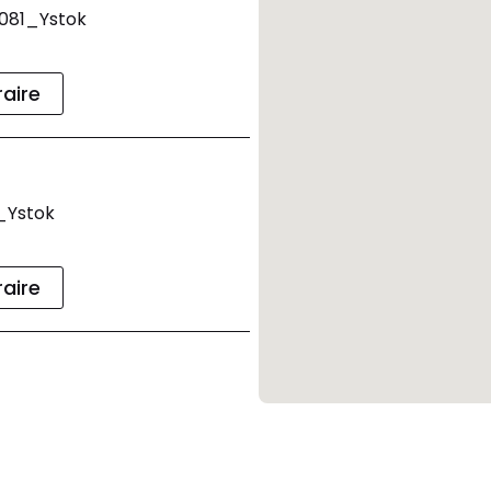
0081_Ystok
raire
_Ystok
raire