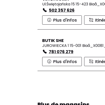
Ul.Świętojańska 15 15-423 Biaå_X
502 357 626
Plus d'infos
Itiné
BUTIK SHE
JUROWIECKA 1 15-001 Biaå_X0081
781 076 279
Plus d'infos
Itiné
Plus de magasins