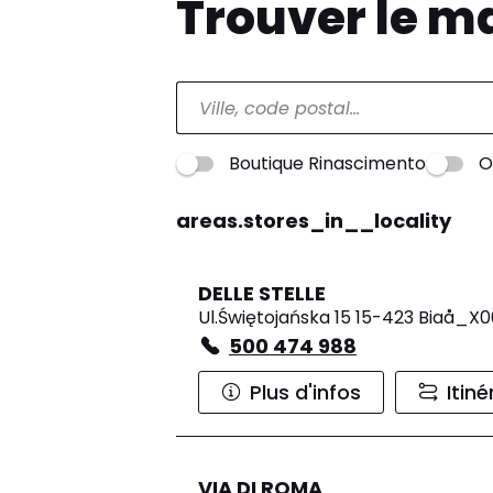
Trouver le m
Boutique Rinascimento
O
areas.stores_in__locality
DELLE STELLE
Ul.Świętojańska 15 15-423 Biaå_X
500 474 988
Plus d'infos
Itiné
VIA DI ROMA