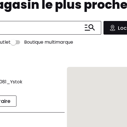
agasin le plus proch
Loc
utlet
Boutique multimarque
0081_Ystok
raire