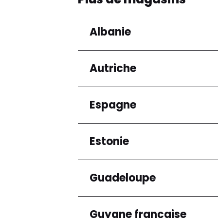
Albanie
Autriche
Régions
Préfecture de Tirana
Espagne
Régions
Niederösterreich
Estonie
Régions
Andalucía
Guadeloupe
Régions
Harju maakond
Guyane française
Régions