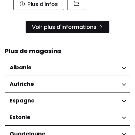
Plus d'infos
Voir plus d'informations
Plus de magasins
Albanie
Régions
Autriche
Préfecture de Tirana
Régions
Espagne
Niederösterreich
Régions
Estonie
Salzburg
Wien
Andalucía
Régions
Guadeloupe