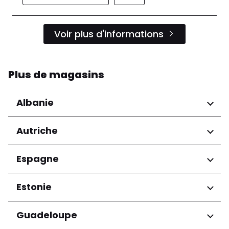
Voir plus d'informations
Plus de magasins
Albanie
Régions
Autriche
Préfecture de Tirana
Régions
Espagne
Niederösterreich
Régions
Estonie
Salzburg
Wien
Andalucía
Régions
Guadeloupe