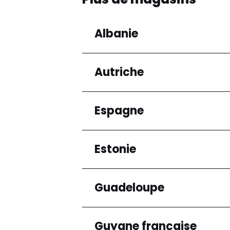
Albanie
Autriche
Régions
Préfecture de Tirana
Espagne
Régions
Niederösterreich
Estonie
Régions
Andalucía
Guadeloupe
Régions
Harju maakond
Guyane française
Régions