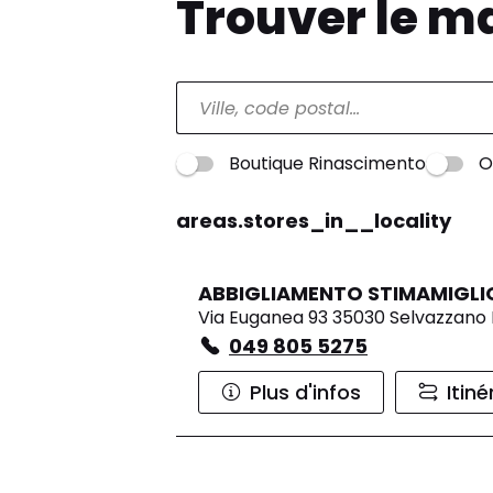
Trouver le m
Boutique Rinascimento
O
areas.stores_in__locality
ABBIGLIAMENTO STIMAMIGLIO
Via Euganea 93 35030 Selvazzano
049 805 5275
Plus d'infos
Itiné