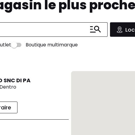
agasin le plus proch
Loc
utlet
Boutique multimarque
 SNC DI PA
 Dentro
raire