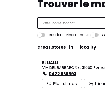
Trouver le m
Boutique Rinascimento
O
areas.stores_in__locality
ELLIALLI
VIA DEL BARBARO 5/L 31050 Ponz
0422 969893
Plus d'infos
Itiné