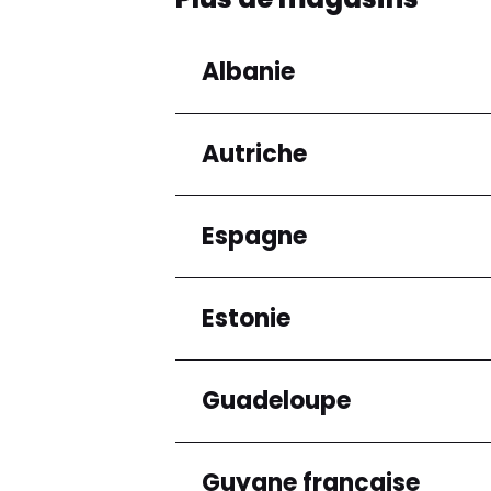
Albanie
Autriche
Régions
Préfecture de Tirana
Espagne
Régions
Niederösterreich
Estonie
Régions
Andalucía
Guadeloupe
Régions
Harju maakond
Guyane française
Régions