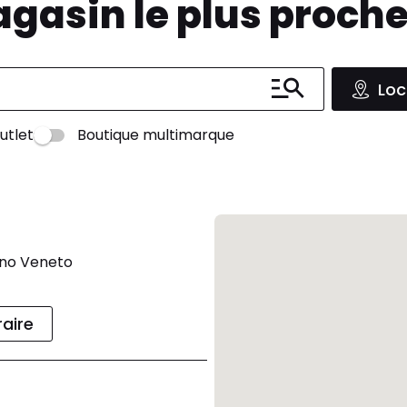
agasin le plus proch
Loc
utlet
Boutique multimarque
ano Veneto
raire