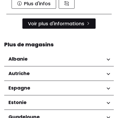
Plus d'infos
Voir plus d'informations
Plus de magasins
Albanie
Régions
Autriche
Préfecture de Tirana
Régions
Espagne
Niederösterreich
Régions
Estonie
Salzburg
Wien
Andalucía
Régions
Guadeloupe