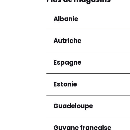
Albanie
Autriche
Régions
Préfecture de Tirana
Espagne
Régions
Niederösterreich
Estonie
Régions
Andalucía
Guadeloupe
Régions
Harju maakond
Guyane française
Régions