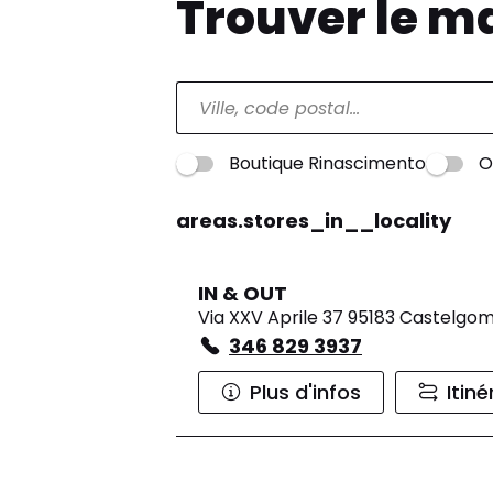
Trouver le m
Boutique Rinascimento
O
areas.stores_in__locality
IN & OUT
Via XXV Aprile 37 95183 Castelgo
346 829 3937
Plus d'infos
Itiné