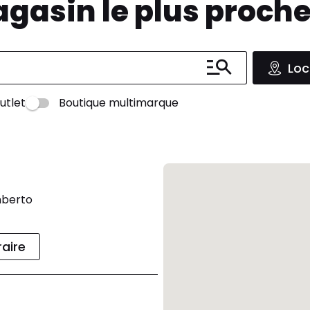
agasin le plus proch
Loc
utlet
Boutique multimarque
mberto
raire