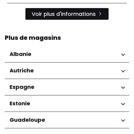
Voir plus d'informations
Plus de magasins
Albanie
Régions
Autriche
Préfecture de Tirana
Régions
Espagne
Niederösterreich
Régions
Estonie
Salzburg
Wien
Andalucía
Régions
Guadeloupe
Harju maakond