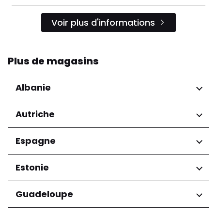
Voir plus d'informations
Plus de magasins
Albanie
Régions
Autriche
Préfecture de Tirana
Régions
Espagne
Niederösterreich
Régions
Estonie
Salzburg
Wien
Andalucía
Régions
Guadeloupe
Harju maakond