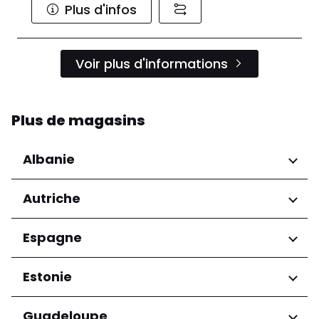
Plus d'infos
Voir plus d'informations
Plus de magasins
Albanie
Régions
Autriche
Préfecture de Tirana
Régions
Espagne
Niederösterreich
Régions
Estonie
Salzburg
Wien
Andalucía
Régions
Guadeloupe