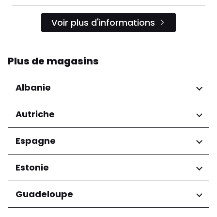
Voir plus d'informations
Plus de magasins
Albanie
Régions
Autriche
Préfecture de Tirana
Régions
Espagne
Niederösterreich
Régions
Estonie
Salzburg
Wien
Andalucía
Régions
Guadeloupe
Harju maakond