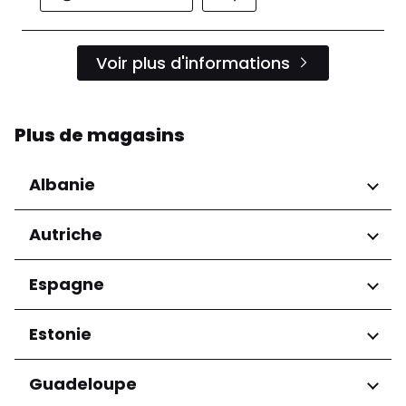
Voir plus d'informations
Plus de magasins
Albanie
Régions
Autriche
Préfecture de Tirana
Régions
Espagne
Niederösterreich
Régions
Estonie
Salzburg
Wien
Andalucía
Régions
Guadeloupe