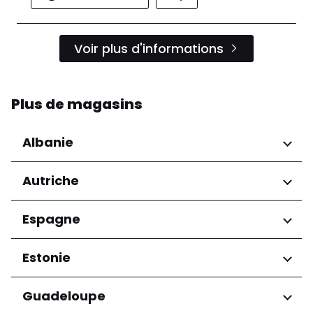
Voir plus d'informations
Plus de magasins
Albanie
Régions
Autriche
Préfecture de Tirana
Régions
Espagne
Niederösterreich
Régions
Estonie
Salzburg
Wien
Andalucía
Régions
Guadeloupe