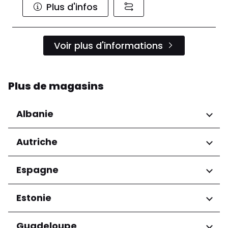
Plus d'infos
Voir plus d'informations
Plus de magasins
Albanie
Régions
Autriche
Préfecture de Tirana
Régions
Espagne
Niederösterreich
Régions
Estonie
Salzburg
Wien
Andalucía
Régions
Guadeloupe