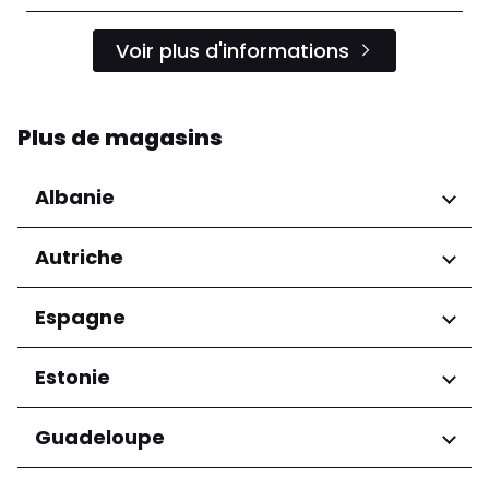
Voir plus d'informations
Plus de magasins
Albanie
Régions
Autriche
Préfecture de Tirana
Régions
Espagne
Niederösterreich
Régions
Estonie
Salzburg
Wien
Andalucía
Régions
Guadeloupe
Harju maakond