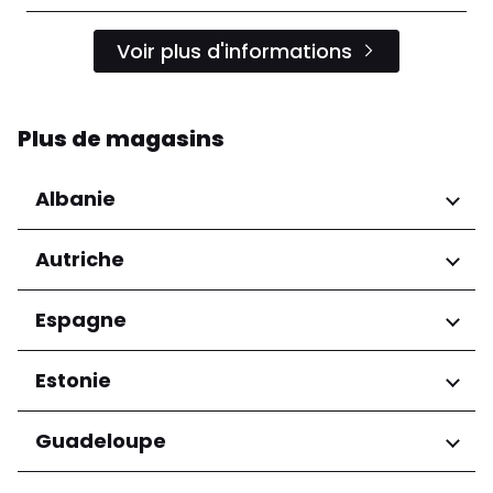
Voir plus d'informations
Plus de magasins
Albanie
Régions
Autriche
Préfecture de Tirana
Régions
Espagne
Niederösterreich
Régions
Estonie
Salzburg
Wien
Andalucía
Régions
Guadeloupe
Harju maakond