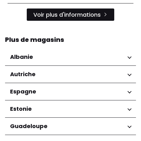
Voir plus d'informations
Plus de magasins
Albanie
Régions
Autriche
Préfecture de Tirana
Régions
Espagne
Niederösterreich
Régions
Estonie
Salzburg
Wien
Andalucía
Régions
Guadeloupe
Harju maakond