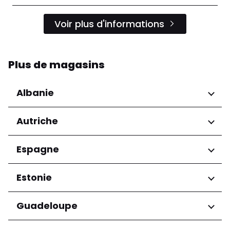
Voir plus d'informations
Plus de magasins
Albanie
Régions
Autriche
Préfecture de Tirana
Régions
Espagne
Niederösterreich
Régions
Estonie
Salzburg
Wien
Andalucía
Régions
Guadeloupe
Harju maakond