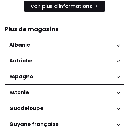
Voir plus d'informations
Plus de magasins
Albanie
Régions
Autriche
Préfecture de Tirana
Régions
Espagne
Niederösterreich
Régions
Estonie
Salzburg
Wien
Andalucía
Régions
Guadeloupe
Harju maakond
Régions
Guyane française
Tartu maakond