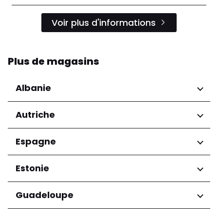
Voir plus d'informations
Plus de magasins
Albanie
Régions
Autriche
Préfecture de Tirana
Régions
Espagne
Niederösterreich
Régions
Estonie
Salzburg
Wien
Andalucía
Régions
Guadeloupe
Harju maakond