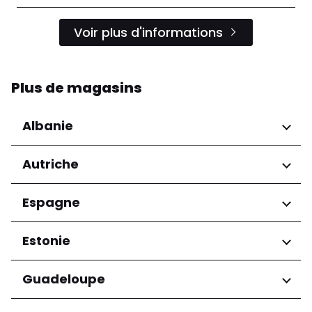
Voir plus d'informations
Plus de magasins
Albanie
Régions
Autriche
Préfecture de Tirana
Régions
Espagne
Niederösterreich
Régions
Estonie
Salzburg
Wien
Andalucía
Régions
Guadeloupe
Harju maakond