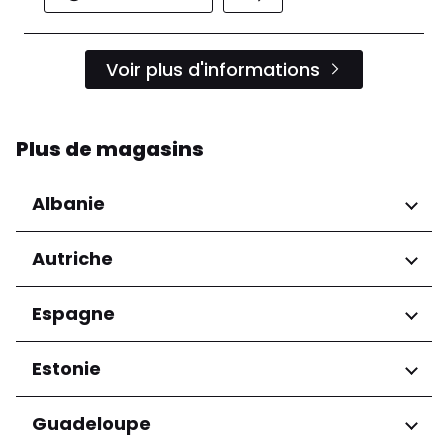
Voir plus d'informations
Plus de magasins
Albanie
Régions
Autriche
Préfecture de Tirana
Régions
Espagne
Niederösterreich
Régions
Estonie
Salzburg
Wien
Andalucía
Régions
Guadeloupe