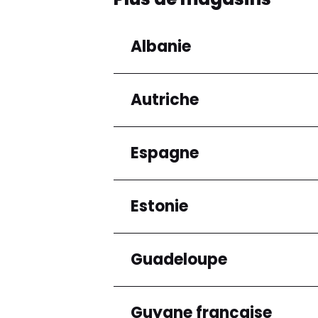
Albanie
Autriche
Régions
Préfecture de Tirana
Espagne
Régions
Niederösterreich
Estonie
Régions
Andalucía
Guadeloupe
Régions
Harju maakond
Guyane française
Régions