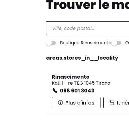
Trouver le m
Boutique Rinascimento
O
areas.stores_in__locality
Rinascimento
Kati 1 - re TEG 1045 Tirana
068 601 3043
Plus d'infos
Itiné