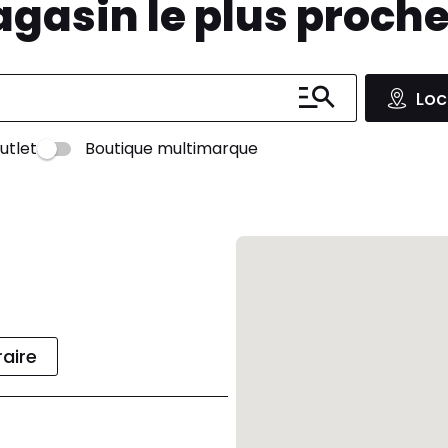
agasin le plus proch
Loc
utlet
Boutique multimarque
raire