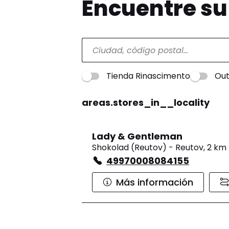
Encuentre s
Tienda Rinascimento
Out
areas.stores_in__locality
Lady & Gentleman
Shokolad (Reutov) - Reutov, 2 k
49970008084155
Más información