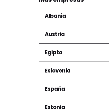
Albania
Austria
Regiones
Condado de Tirana
Egipto
Regiones
Niederösterreich
Eslovenia
Regiones
Gobernación de El Ca
España
Regiones
Ljubljana
Estonia
Regiones