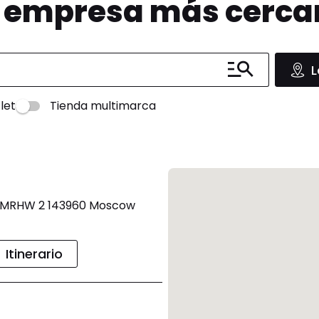
u empresa más cerc
L
let
Tienda multimarca
m MRHW 2 143960 Moscow
Itinerario