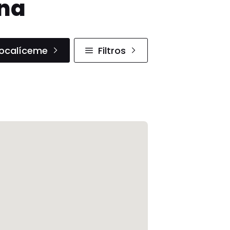
ana
ocalíceme
Filtros